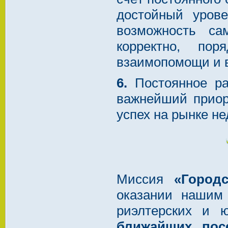
достойный уров
возможность са
корректно, по
взаимопомощи и 
6.
Постоянное ра
важнейший приор
успех на рынке н
Миссия
«Город
оказании нашим
риэлтерских и 
ближайших пос