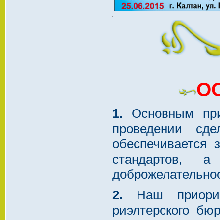
О
1.
Основным прио
проведении сде
обеспечивается 
стандартов, а
доброжелательнос
2.
Наш приорите
риэлтерского бю