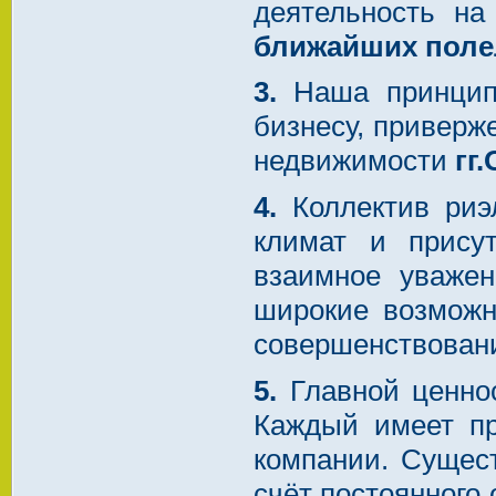
деятельность н
ближайших поле
3.
Наша принципи
бизнесу, приверж
недвижимости
гг
4.
Коллектив риэ
климат и прису
взаимное уважен
широкие возможн
совершенствован
5.
Главной ценнос
Каждый имеет пр
компании. Сущес
счёт постоянного