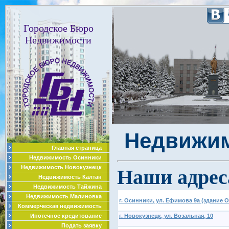
Городское Бюро
Недвижимости
Недвижим
Главная страница
Недвижимость Осинники
Недвижимость Новокузнецк
Наши адрес
Недвижимость Калтан
Недвижимость Тайжина
Недвижимость Малиновка
г. Осинники, ул. Ефимова 9а (здание
Коммерческая недвижимость
г. Новокузнецк, ул. Возальная, 10
Ипотечное кредитование
Подать заявку