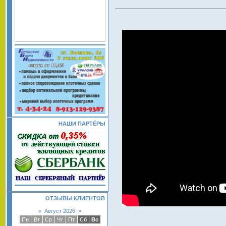
НАШИ ПАРТЁРЫ
ОТЗЫВЫ КЛИЕНТОВ
«
Август 2026
»
Пн
Вт
Ср
Чт
Пт
Сб
Вс